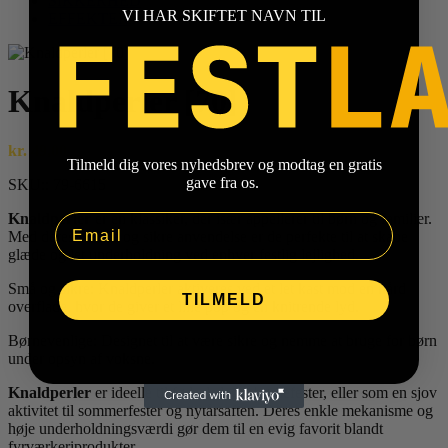
SIKKERHED
VI HAR SKIFTET NAVN TIL
EFFEKTER
Knaldperler [70]
kr.
49,00
Tilmeld dig vores nyhedsbrev og modtag en gratis
gave fra os.
SKU::
79-6615
Knaldperler
er en klassiker, der især appellerer til børn og familier.
Email
Med deres simple og sikre anvendelse er de perfekte til at skabe
glæde og let underholdning ved enhver festlig lejlighed.
Små og sikre: Knaldperler aktiveres ved et let kast mod en hård
TILMELD
overflade, hvor de giver et lille pop og en knitrende lyd.
Børnevenlige: Designet til at være sikre og nemme at bruge for børn
under opsyn af voksne.
Knaldperler
er ideelle til fødselsdage, børnefester, eller som en sjov
aktivitet til sommerfester og nytårsaften. Deres enkle mekanisme og
høje underholdningsværdi gør dem til en evig favorit blandt
fyrværkeriprodukter.