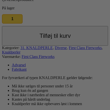
På lager
Knaldperler
[70]
antal
Tilføj til kurv
Kategorier:
31. KNALDPERLE
,
Diverse
,
First Class Fireworks
,
Knaldperler
Varemærke:
First Class Fireworks
Advarsel
Fabrikant
For fyrværkeri af typen KNALDPERLE gælder følgende:
Må ikke sælges til personer under 15 år
Brug kun én ad gangen
Kast ikke i nærheden af mennesker eller dyr
Kastes på hårdt underlag
Knaldperler må ikke opbevares løst i lommen