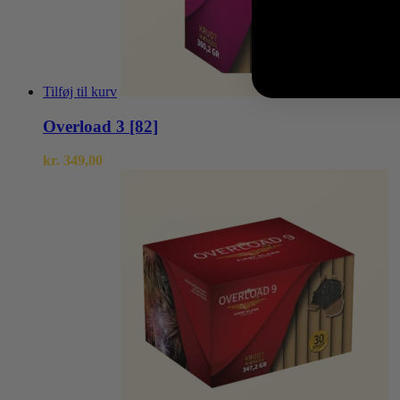
Tilføj til kurv
Overload 3 [82]
kr.
349,00