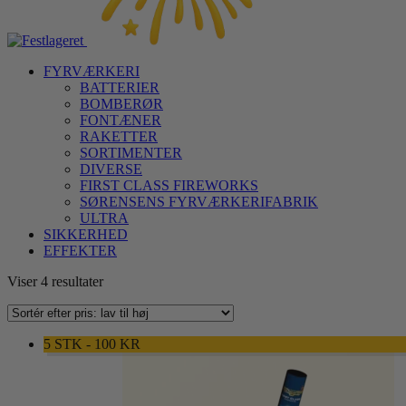
FYRVÆRKERI
BATTERIER
BOMBERØR
FONTÆNER
RAKETTER
SORTIMENTER
DIVERSE
FIRST CLASS FIREWORKS
SØRENSENS FYRVÆRKERIFABRIK
ULTRA
SIKKERHED
EFFEKTER
Sorteret
Viser 4 resultater
efter
pris:
lav
5 STK - 100 KR
til
høj