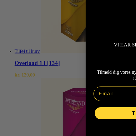
VI HAR S
Tilføj til kurv
Overload 13 [134]
Tilmeld dig vores n
kr.
129,00
g
Email
T