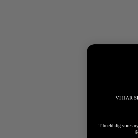
VI HAR S
Tilmeld dig vores n
g