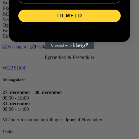
Brug øjenbeskyttelse.
Eksplosionsfare ved brand.
BEKÆMP IKKE branden, hvis denne når eksplosiverne.
TILMELD
Ved brand; evakuer området.
Opbevares i overensstemmelse med gældende lovgivning.
Bortskaffes i overensstemmelse med nationale regler.
Bortskaffes som farligt affald.
Fyrværkeri & Festartikler
WEBSHOP
Åbningstider
27. december - 30. december
09:00 - 18:00
31. december
09:00 - 14:00
Vi åbner for online bestillinger i løbet af November.
Links