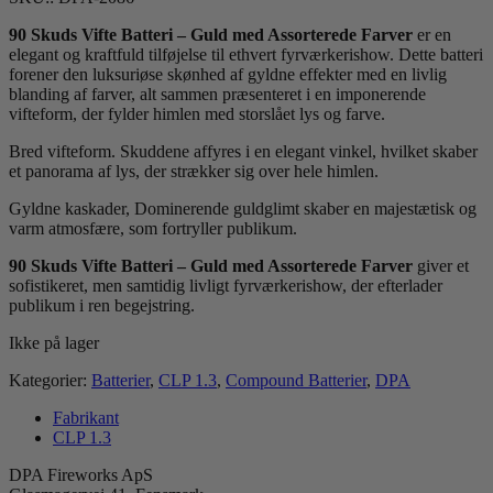
90 Skuds Vifte Batteri – Guld med Assorterede Farver
er en
elegant og kraftfuld tilføjelse til ethvert fyrværkerishow. Dette batteri
forener den luksuriøse skønhed af gyldne effekter med en livlig
blanding af farver, alt sammen præsenteret i en imponerende
vifteform, der fylder himlen med storslået lys og farve.
Bred vifteform. Skuddene affyres i en elegant vinkel, hvilket skaber
et panorama af lys, der strækker sig over hele himlen.
Gyldne kaskader, Dominerende guldglimt skaber en majestætisk og
varm atmosfære, som fortryller publikum.
90 Skuds Vifte Batteri – Guld med Assorterede Farver
giver et
sofistikeret, men samtidig livligt fyrværkerishow, der efterlader
publikum i ren begejstring.
Ikke på lager
Kategorier:
Batterier
,
CLP 1.3
,
Compound Batterier
,
DPA
Fabrikant
CLP 1.3
DPA Fireworks ApS