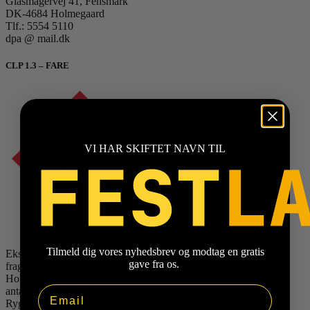
Glasmagervej 41, Fensmark
DK-4684 Holmegaard
Tlf.: 5554 5110
dpa @ mail.dk
CLP 1.3 – FARE
VI HAR SKIFTET NAVN TIL
Tilmeld dig vores nyhedsbrev og modtag en gratis
Eksplosiv, fare for brand, eksplosion eller udslyngning af
gave fra os.
fragmenter.
Holdes væk varme/gnister/åben ild/varme overflader og andre
Email
antændelseskilder.
Rygning forbudt.