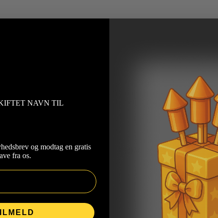
r leverer et spektakulært show med hele 60 kraftfulde skud. Hver affyr
 lydeventyr. De 25 mm skud sprøjter i alle retninger og spreder lys og mag
ætter gang i festen med stor effekt og fantastisk visuel imponerende!
KIFTET NAVN TIL
yhedsbrev og modtag en gratis
Tilføj til kurv
ave fra os.
ILMELD