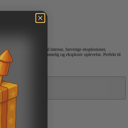
ing fylder nattehimlen med intense, farverige eksplosioner,
i, hvilket giver en uforglemmelig og eksplosiv oplevelse. Perfekt til