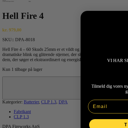
Hell Fire 4
kr.
979,00
SKU::
DPA-8018
Hell Fire 4 – 60 Skuds 25mm er et vildt og imponerende fyrværkeri, de
dramatiske blink og glitrende stjerner, der skaber et storslået lys- og
dem, der søger et ekstraordinært og energisk fyrværkeri, der virkelig s
VI HAR S
Kun 1 tilbage på lager
Hell
Fire
Tilmeld dig vores n
4
g
antal
Kategorier:
Batterier
,
CLP 1.3
,
DPA
Email
Fabrikant
CLP 1.3
T
DPA Fireworks ApS