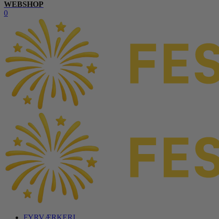
WEBSHOP
0
FYRVÆRKERI