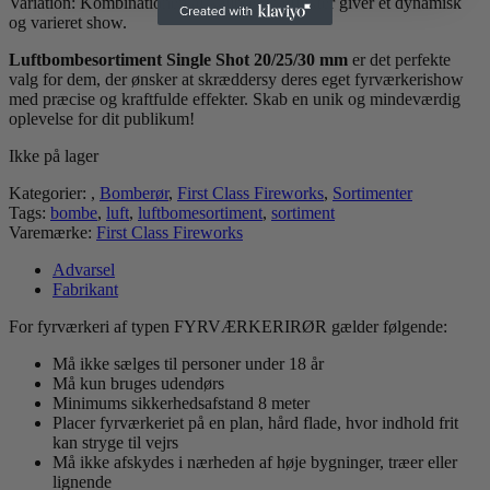
Variation: Kombinationen af kalibre og effekter giver et dynamisk
og varieret show.
Luftbombesortiment Single Shot 20/25/30 mm
er det perfekte
valg for dem, der ønsker at skræddersy deres eget fyrværkerishow
med præcise og kraftfulde effekter. Skab en unik og mindeværdig
oplevelse for dit publikum!
Ikke på lager
Kategorier:
,
Bomberør
,
First Class Fireworks
,
Sortimenter
Tags:
bombe
,
luft
,
luftbomesortiment
,
sortiment
Varemærke:
First Class Fireworks
Advarsel
Fabrikant
For fyrværkeri af typen FYRVÆRKERIRØR gælder følgende:
Må ikke sælges til personer under 18 år
Må kun bruges udendørs
Minimums sikkerhedsafstand 8 meter
Placer fyrværkeriet på en plan, hård flade, hvor indhold frit
kan stryge til vejrs
Må ikke afskydes i nærheden af høje bygninger, træer eller
lignende