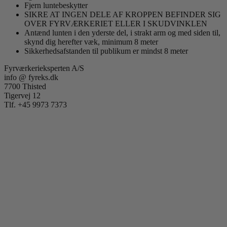
Fjern luntebeskytter
SIKRE AT INGEN DELE AF KROPPEN BEFINDER SIG
OVER FYRVÆRKERIET ELLER I SKUDVINKLEN
Antænd lunten i den yderste del, i strakt arm og med siden til,
skynd dig herefter væk, minimum 8 meter
Sikkerhedsafstanden til publikum er mindst 8 meter
Fyrværkerieksperten A/S
info @ fyreks.dk
7700 Thisted
Tigervej 12
Tlf. +45 9973 7373