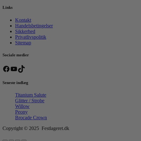
Links
Kontakt
Handelsbetingelser
Sikkerhed
Privatlivspolitik
Sitemap
Sociale medier
Facebook
YouTube
TikTok
Seneste indlæg
Titanium Salute
Glitter / Strobe
Willow
Peony
Brocade Crown
Copyright © 2025 Festlageret.dk